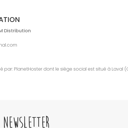
CATION
M Distribution
chal.com
 par: PlanetHoster dont le siège social est situé à Lava
Email
 NEWSLETTER
address: